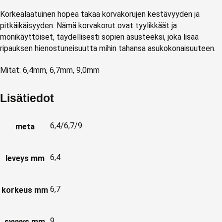
Korkealaatuinen hopea takaa korvakorujen kestävyyden ja
pitkäikäisyyden. Nämä korvakorut ovat tyylikkäät ja
monikäyttöiset, täydellisesti sopien asusteeksi, joka lisää
ripauksen hienostuneisuutta mihin tahansa asukokonaisuuteen.
Mitat: 6,4mm, 6,7mm, 9,0mm
Lisätiedot
6,4/6,7/9
meta
6,4
leveys mm
6,7
korkeus mm
9
syvyys mm