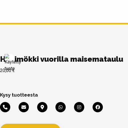
Hirsimökki vuorilla maisemataulu
20,00
€
Kysy tuotteesta