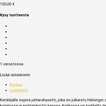
105,00
€
Kysy tuotteesta
1 varastossa
Lisää ostoskoriin
Kuvaus
Lisätiedot
Keräilijälle sopiva juhlarahasetti, joka on julkaistu Helsing
kotelossa ja esittelykortin kanssa. Kolikossa on tyylitelty 