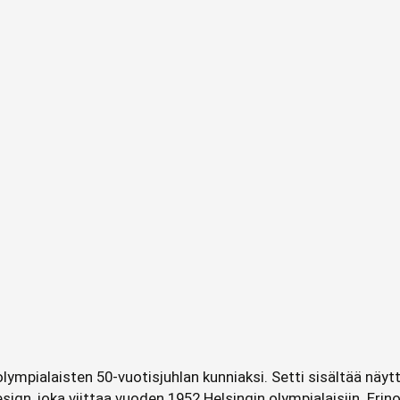
in olympialaisten 50-vuotisjuhlan kunniaksi. Setti sisältää nä
design, joka viittaa vuoden 1952 Helsingin olympialaisiin. E