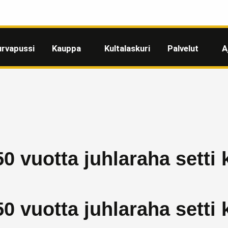
urvapussi
Kauppa
Kultalaskuri
Palvelut
A
50 vuotta juhlaraha setti
50 vuotta juhlaraha setti