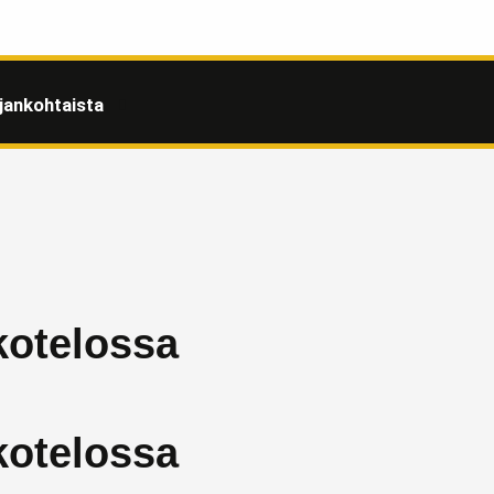
jankohtaista
 kotelossa
 kotelossa