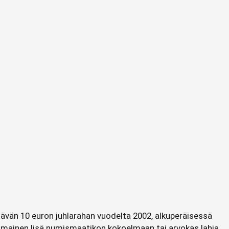
yttävän 10 euron juhlarahan vuodelta 2002, alkuperäisessä
rinomainen lisä numismaatikon kokoelmaan tai arvokas lahja