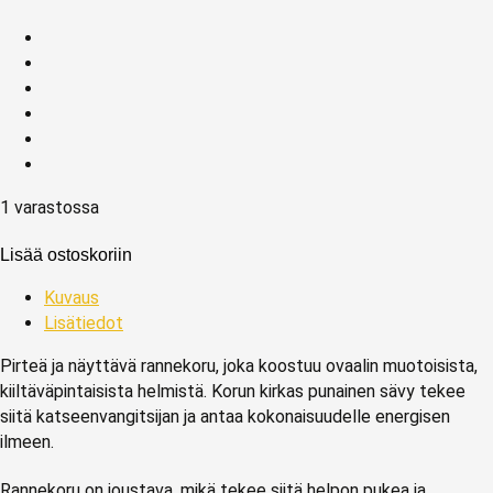
1 varastossa
Lisää ostoskoriin
Kuvaus
Lisätiedot
Pirteä ja näyttävä rannekoru, joka koostuu ovaalin muotoisista,
kiiltäväpintaisista helmistä. Korun kirkas punainen sävy tekee
siitä katseenvangitsijan ja antaa kokonaisuudelle energisen
ilmeen.
Rannekoru on joustava, mikä tekee siitä helpon pukea ja