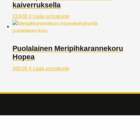
kaiverruksella
224,00
€
Lisää ostoskoriin
Puolalainen Meripihkarannekoru
Hopea
300,00
€
Lisää ostoskoriin
Taivaskulta Oy
Kivijalkaliikkeemme kullanostoon ja myyntiin sijaitsee Lahdessa
Päijät-Hämeen maakunnassa, reilu tunnin matkan päässä