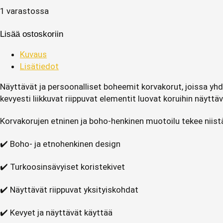
1 varastossa
Lisää ostoskoriin
Kuvaus
Lisätiedot
Näyttävät ja persoonalliset boheemit korvakorut, joissa yhd
kevyesti liikkuvat riippuvat elementit luovat koruihin näyttäv
Korvakorujen etninen ja boho-henkinen muotoilu tekee niistä t
✔️ Boho- ja etnohenkinen design
✔️ Turkoosinsävyiset koristekivet
✔️ Näyttävät riippuvat yksityiskohdat
✔️ Kevyet ja näyttävät käyttää