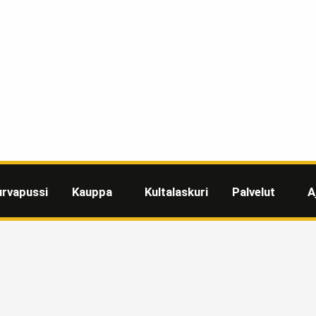
urvapussi
Kauppa
Kultalaskuri
Palvelut
A