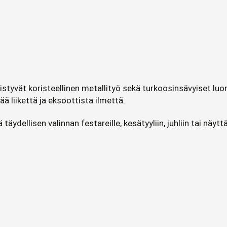
istyvät koristeellinen metallityö sekä turkoosinsävyiset lu
ää liikettä ja eksoottista ilmettä.
äydellisen valinnan festareille, kesätyyliin, juhliin tai näy