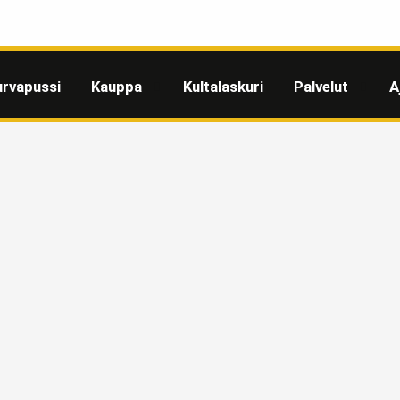
urvapussi
Kauppa
Kultalaskuri
Palvelut
A