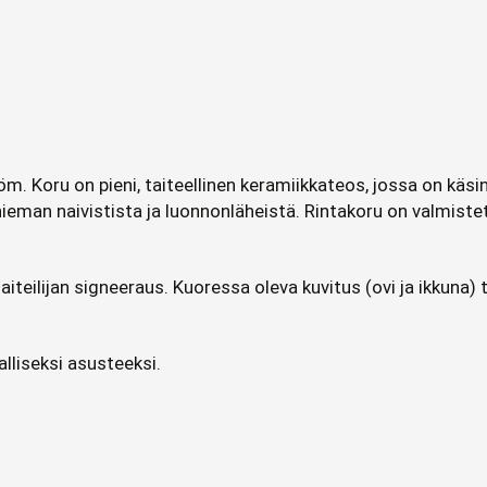
röm. Koru on pieni, taiteellinen keramiikkateos, jossa on kä
hieman naivistista ja luonnonläheistä. Rintakoru on valmist
iteilijan signeeraus. Kuoressa oleva kuvitus (ovi ja ikkuna)
alliseksi asusteeksi.