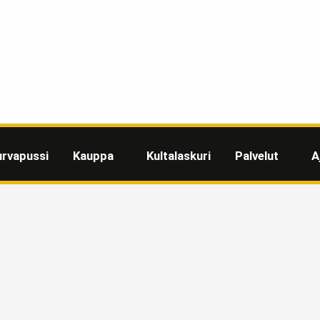
urvapussi
Kauppa
Kultalaskuri
Palvelut
A