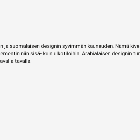
n ja suomalaisen designin syvimmän kauneuden. Nämä kivet
ementin niin sisä- kuin ulkotiloihin. Arabialaisen designin t
valla tavalla.