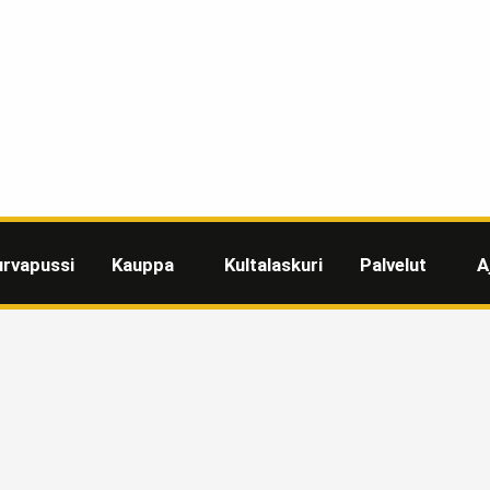
urvapussi
Kauppa
Kultalaskuri
Palvelut
A