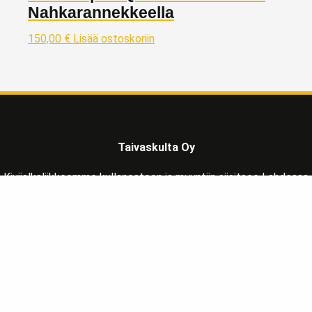
Nahkarannekkeella
150,00
€
Lisää ostoskoriin
Taivaskulta Oy
Kivijalkaliikkeemme kullanostoon ja myyntiin sijaitsee Lahdessa
Päijät-Hämeen maakunnassa, reilu tunnin matkan päässä
Helsingistä pohjoisen suuntaan osoitteessa:
Vapaudenkatu 2 LH 39
15110 Lahti
Liiketila avoinna MA-LA klo 10-17
Soita
ja sovi tapaaminen varmistaaksesi paikalla olo.