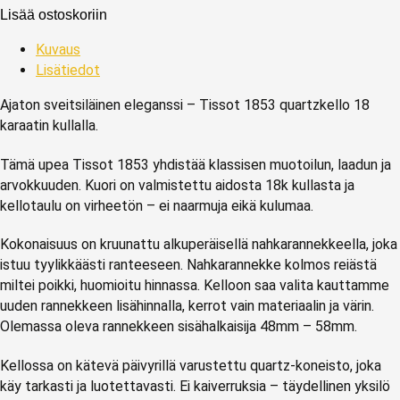
Lisää ostoskoriin
Kuvaus
Lisätiedot
Ajaton sveitsiläinen eleganssi – Tissot 1853 quartzkello 18
karaatin kullalla.
Tämä upea Tissot 1853 yhdistää klassisen muotoilun, laadun ja
arvokkuuden. Kuori on valmistettu aidosta 18k kullasta ja
kellotaulu on virheetön – ei naarmuja eikä kulumaa.
Kokonaisuus on kruunattu alkuperäisellä nahkarannekkeella, joka
istuu tyylikkäästi ranteeseen. Nahkarannekke kolmos reiästä
miltei poikki, huomioitu hinnassa. Kelloon saa valita kauttamme
uuden rannekkeen lisähinnalla, kerrot vain materiaalin ja värin.
Olemassa oleva rannekkeen sisähalkaisija 48mm – 58mm.
Kellossa on kätevä päivyrillä varustettu quartz-koneisto, joka
käy tarkasti ja luotettavasti. Ei kaiverruksia – täydellinen yksilö