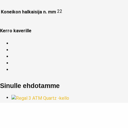
22
Koneikon halkaisija n. mm
Kerro kaverille
Sinulle ehdotamme
Regal 3 ATM Quartz -kello
80,00
€
Lisää ostoskoriin