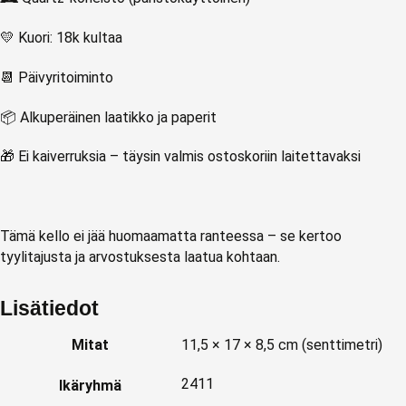
💛 Kuori: 18k kultaa
📆 Päivyritoiminto
📦 Alkuperäinen laatikko ja paperit
🎁 Ei kaiverruksia – täysin valmis ostoskoriin laitettavaksi
Tämä kello ei jää huomaamatta ranteessa – se kertoo
tyylitajusta ja arvostuksesta laatua kohtaan.
Lisätiedot
Mitat
11,5 × 17 × 8,5 cm (senttimetri)
2411
Ikäryhmä