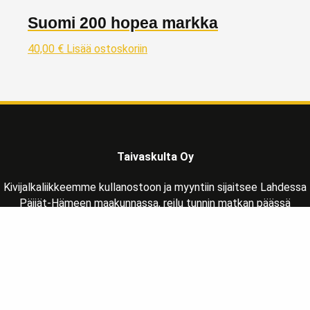
Suomi 200 hopea markka
40,00
€
Lisää ostoskoriin
Taivaskulta Oy
Kivijalkaliikkeemme kullanostoon ja myyntiin sijaitsee Lahdessa
Päijät-Hämeen maakunnassa, reilu tunnin matkan päässä
Helsingistä pohjoisen suuntaan osoitteessa:
Vapaudenkatu 2 LH 39
15110 Lahti
Liiketila avoinna MA-LA klo 10-17