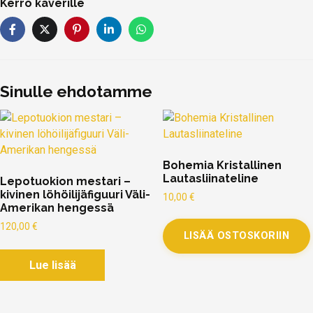
Kerro kaverille
Sinulle ehdotamme
Bohemia Kristallinen
Lautasliinateline
Lepotuokion mestari –
kivinen löhöilijäfiguuri Väli-
10,00
€
Amerikan hengessä
120,00
€
LISÄÄ OSTOSKORIIN
Lue lisää