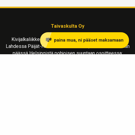
Taivaskulta Oy
Kivijalkaliikkeemme kullanostoon ja myyntiin sijaitsee
💸
paina mua, ni pääset maksamaan
Lahdessa Päijät-Hämeen maakunnassa, reilu tunnin matkan
päässä Helsingistä pohjoisen suuntaan osoitteessa:
Vapaudenkatu 2 LH 39
15110 Lahti
Liiketila avoinna MA-LA klo 10-17
Soita
ja sovi tapaaminen varmistaaksesi paikalla olo.
info@taivaskulta.fi
Tilaa kullan lähetystä varten turvapussi tästä !
Ota yhteyttä whatsupissa !