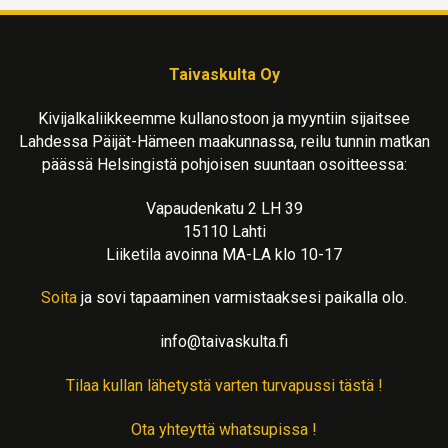
Taivaskulta Oy
Kivijalkaliikkeemme kullanostoon ja myyntiin sijaitsee
Lahdessa Päijät-Hämeen maakunnassa, reilu tunnin matkan
päässä Helsingistä pohjoisen suuntaan osoitteessa:
Vapaudenkatu 2 LH 39
15110 Lahti
Liiketila avoinna MA-LA klo 10-17
Soita
ja sovi tapaaminen varmistaaksesi paikalla olo.
info@taivaskulta.fi
Tilaa kullan lähetystä varten turvapussi tästä !
Ota yhteyttä whatsupissa !