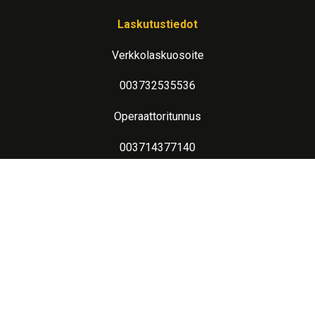
Laskutustiedot
Verkkolaskuosoite
003732535536
Operaattoritunnus
003714377140
Lue lisää verkkolaskutuksesta
Evästeseloste
Lämpimin terveisin teitä palvelee: Jalometalliasiantuntija Sahanen
LinkedIn