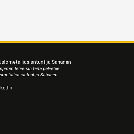
pimin terveisin teitä palvelee:
ometalliasiantuntija Sahanen
nkedIn