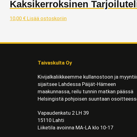
Kaksikerroksinen Tarjoilutel
10,00
€
Lisää ostoskoriin
Taivaskulta Oy
Kivijalkaliikkeemme kullanostoon ja myyntii
sijaitsee Lahdessa Päijät-Hämeen
maakunnassa, reilu tunnin matkan päässä
Helsingistä pohjoisen suuntaan osoitteess
Vapaudenkatu 2 LH 39
15110 Lahti
Liiketila avoinna MA-LA klo 10-17