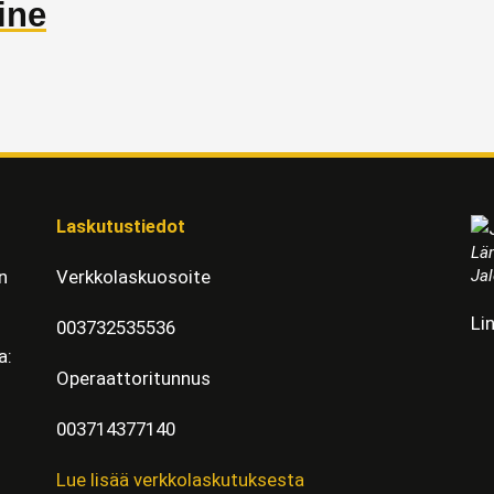
ine
Laskutustiedot
Läm
Jal
n
Verkkolaskuosoite
Li
003732535536
a:
Operaattoritunnus
003714377140
Lue lisää verkkolaskutuksesta