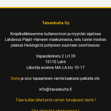
Taivaskulta Oy
Kivijalkaliikkeemme kullanostoon ja myyntiin sijaitsee
Lahdessa Päijät-Hämeen maakunnassa, reilu tunnin matkan
päässä Helsingistä pohjoisen suuntaan osoitteessa:
Vapaudenkatu 2 LH 39
15110 Lahti
Liiketila avoinna MA-LA klo 10-17
Soita
ja sovi tapaaminen varmistaaksesi paikalla olo.
info@taivaskulta.fi
Tilaa kullan lähetystä varten turvapussi tästä !
Ota yhteyttä whatsupissa !