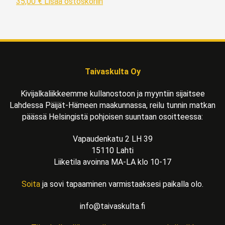
35,00
€
Lisää ostoskoriin
Taivaskulta Oy
Kivijalkaliikkeemme kullanostoon ja myyntiin sijaitsee
Lahdessa Päijät-Hämeen maakunnassa, reilu tunnin matkan
päässä Helsingistä pohjoisen suuntaan osoitteessa:
Vapaudenkatu 2 LH 39
15110 Lahti
Liiketila avoinna MA-LA klo 10-17
Soita
ja sovi tapaaminen varmistaaksesi paikalla olo.
info@taivaskulta.fi