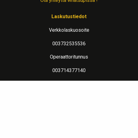
Ota yhteyttä whatsupissa !
Laskutustiedot
Verkkolaskuosoite
003732535536
Operaattoritunnus
003714377140
Lue lisää verkkolaskutuksesta
Evästeseloste
Lämpimin terveisin teitä palvelee: Jalometalliasiantuntija Sahanen
LinkedIn