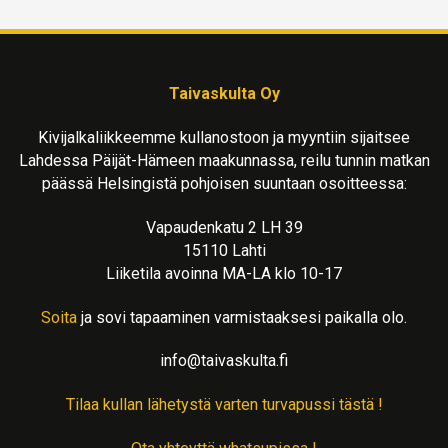
Taivaskulta Oy
Kivijalkaliikkeemme kullanostoon ja myyntiin sijaitsee
Lahdessa Päijät-Hämeen maakunnassa, reilu tunnin matkan
päässä Helsingistä pohjoisen suuntaan osoitteessa:
Vapaudenkatu 2 LH 39
15110 Lahti
Liiketila avoinna MA-LA klo 10-17
Soita
ja sovi tapaaminen varmistaaksesi paikalla olo.
info@taivaskulta.fi
Tilaa kullan lähetystä varten turvapussi tästä !