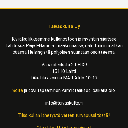
Taivaskulta Oy
Kivijalkaliikkeemme kullanostoon ja myyntiin sijaitsee
Lahdessa Päijät-Hämeen maakunnassa, reilu tunnin matkan
päässä Helsingistä pohjoisen suuntaan osoitteessa:
Vapaudenkatu 2 LH 39
15110 Lahti
Liiketila avoinna MA-LA klo 10-17
Soita
ja sovi tapaaminen varmistaaksesi paikalla olo.
info@taivaskulta.fi
Tilaa kullan lähetystä varten turvapussi tästä !
Ota yhteyttä whatsupissa !