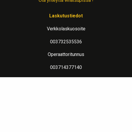
Ota yhteyttä whatsupissa !
Laskutustiedot
Verkkolaskuosoite
003732535536
Operaattoritunnus
003714377140
Lue lisää verkkolaskutuksesta
Evästeseloste
Lämpimin terveisin teitä palvelee: Jalometalliasiantuntija Sahanen
LinkedIn