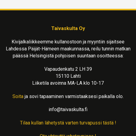
Taivaskulta Oy
Kivijalkaliikkeemme kullanostoon ja myyntiin sijaitsee
Lahdessa Päijät-Hämeen maakunnassa, reilu tunnin matkan
päässä Helsingistä pohjoisen suuntaan osoitteessa:
Vapaudenkatu 2 LH 39
15110 Lahti
Liiketila avoinna MA-LA klo 10-17
Soita
ja sovi tapaaminen varmistaaksesi paikalla olo.
info@taivaskulta.fi
Tilaa kullan lähetystä varten turvapussi tästä !