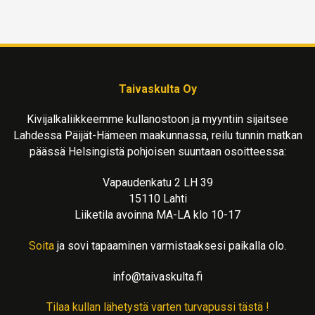
Taivaskulta Oy
Kivijalkaliikkeemme kullanostoon ja myyntiin sijaitsee
Lahdessa Päijät-Hämeen maakunnassa, reilu tunnin matkan
päässä Helsingistä pohjoisen suuntaan osoitteessa:
Vapaudenkatu 2 LH 39
15110 Lahti
Liiketila avoinna MA-LA klo 10-17
Soita
ja sovi tapaaminen varmistaaksesi paikalla olo.
info@taivaskulta.fi
Tilaa kullan lähetystä varten turvapussi tästä !