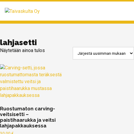
MENU
lahjasetti
Näytetään ainoa tulos
Ruostumaton carving-
veitsisetti –
paistihaarukka ja veitsi
lahjapakkauksessa
30,00
€