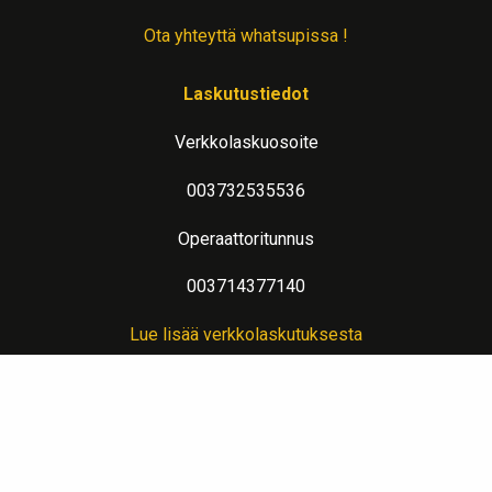
Ota yhteyttä whatsupissa !
Laskutustiedot
Verkkolaskuosoite
003732535536
Operaattoritunnus
003714377140
Lue lisää verkkolaskutuksesta
Evästeseloste
Lämpimin terveisin teitä palvelee: Jalometalliasiantuntija Sahanen