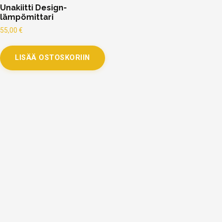
Unakiitti Design-
lämpömittari
55,00
€
LISÄÄ OSTOSKORIIN