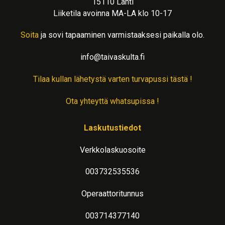
15110 Lahti
Liiketila avoinna MA-LA klo 10-17
Soita
ja sovi tapaaminen varmistaaksesi paikalla olo.
info@taivaskulta.fi
Tilaa kullan lähetystä varten turvapussi tästä !
Ota yhteyttä whatsupissa !
Laskutustiedot
Verkkolaskuosoite
003732535536
Operaattoritunnus
003714377140