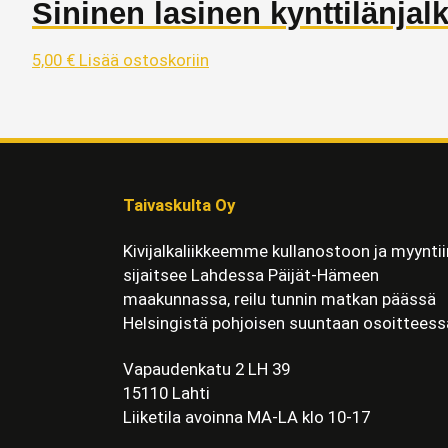
Sininen lasinen kynttilänjal
5,00
€
Lisää ostoskoriin
Taivaskulta Oy
Kivijalkaliikkeemme kullanostoon ja myyntii
sijaitsee Lahdessa Päijät-Hämeen
maakunnassa, reilu tunnin matkan päässä
Helsingistä pohjoisen suuntaan osoitteess
Vapaudenkatu 2 LH 39
15110 Lahti
Liiketila avoinna MA-LA klo 10-17