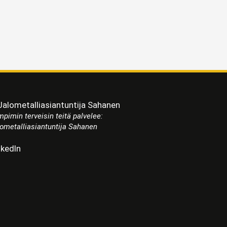
pimin terveisin teitä palvelee:
ometalliasiantuntija Sahanen
nkedIn