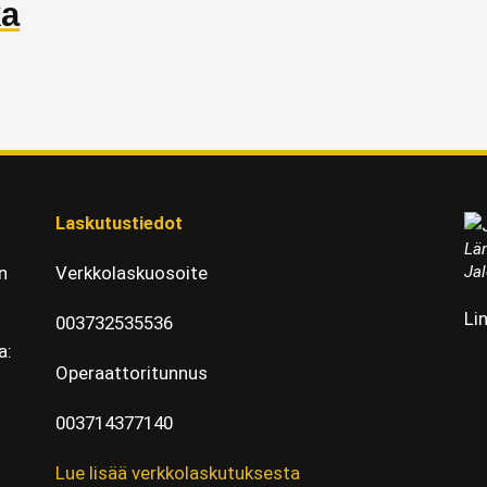
ka
Laskutustiedot
Läm
Jal
n
Verkkolaskuosoite
Li
003732535536
a:
Operaattoritunnus
003714377140
Lue lisää verkkolaskutuksesta