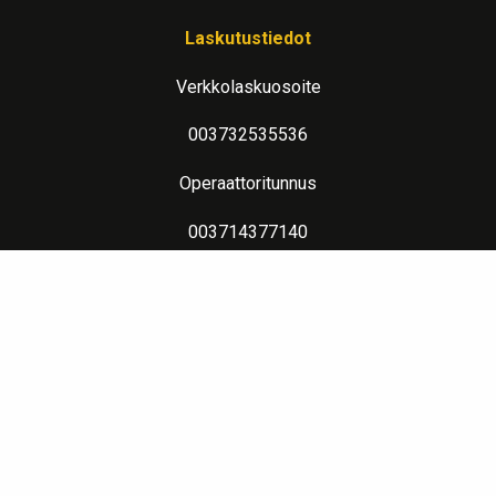
Laskutustiedot
Verkkolaskuosoite
003732535536
Operaattoritunnus
003714377140
Lue lisää verkkolaskutuksesta
Evästeseloste
Lämpimin terveisin teitä palvelee: Jalometalliasiantuntija Sahanen
LinkedIn