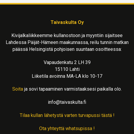
Taivaskulta Oy
Kivijalkaliikkeemme kullanostoon ja myyntiin sijaitsee
Lahdessa Päijät-Hämeen maakunnassa, reilu tunnin matkan
päässä Helsingistä pohjoisen suuntaan osoitteessa:
Vapaudenkatu 2 LH 39
15110 Lahti
Liiketila avoinna MA-LA klo 10-17
Soita
ja sovi tapaaminen varmistaaksesi paikalla olo.
info@taivaskulta.fi
Tilaa kullan lähetystä varten turvapussi tästä !
Ota yhteyttä whatsupissa !