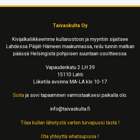
Taivaskulta Oy
Kivijalkaliikkeemme kullanostoon ja myyntiin sijaitsee
Lahdessa Päijät-Hämeen maakunnassa, reilu tunnin matkan
päässä Helsingistä pohjoisen suuntaan osoitteessa:
Vapaudenkatu 2 LH 39
15110 Lahti
Liiketila avoinna MA-LA klo 10-17
Soita
ja sovi tapaaminen varmistaaksesi paikalla olo.
info@taivaskulta.fi
Tilaa kullan lähetystä varten turvapussi tästä !
Ota yhteyttä whatsupissa !