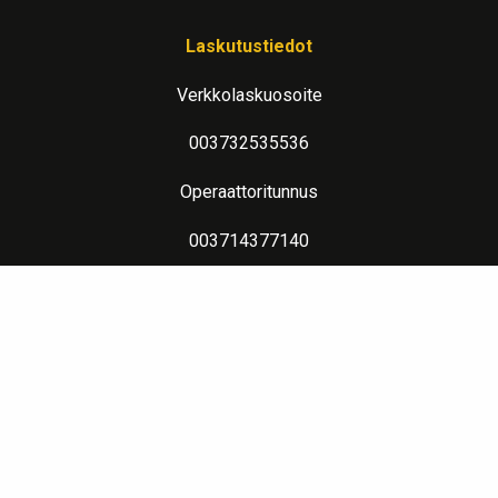
Laskutustiedot
Verkkolaskuosoite
003732535536
Operaattoritunnus
003714377140
Lue lisää verkkolaskutuksesta
Evästeseloste
Lämpimin terveisin teitä palvelee: Jalometalliasiantuntija Sahanen
LinkedIn