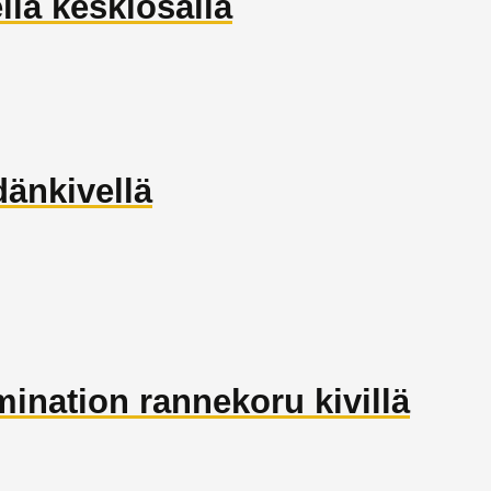
lla keskiosalla
änkivellä
nation rannekoru kivillä