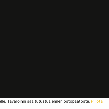
kelle. Tavaroihin saa tutustua ennen ostopäätöstä.
Piilota