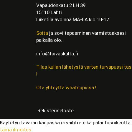
Vapaudenkatu 2 LH 39
15110 Lahti
Liiketila avoinna MA-LA klo 10-17
Soita
ja sovi tapaaminen varmistaaksesi
paikalla olo.
info@taivaskulta.fi
Tilaa kullan lähetystä varten turvapussi täs
!
Ota yhteyttä whatsupissa !
Rekisteriseloste
Käytetyn tavaran kaupassa ei vaihto- eikä palautusoikeutta
tämä ilmoitus