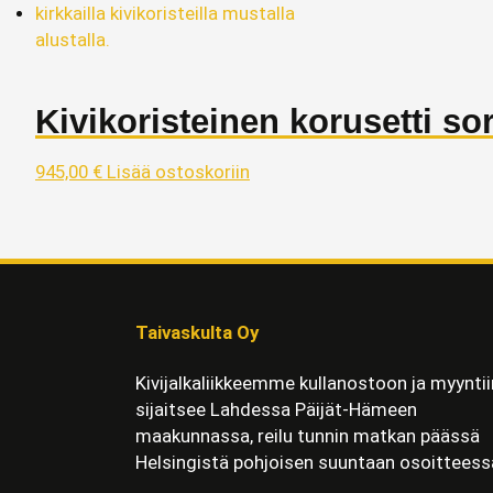
Kivikoristeinen korusetti so
945,00
€
Lisää ostoskoriin
Taivaskulta Oy
Kivijalkaliikkeemme kullanostoon ja myyntii
sijaitsee Lahdessa Päijät-Hämeen
maakunnassa, reilu tunnin matkan päässä
Helsingistä pohjoisen suuntaan osoitteess