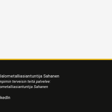
pimin terveisin teitä palvelee:
ometalliasiantuntija Sahanen
nkedIn