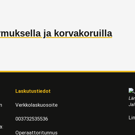
rmuksella ja korvakoruilla
Laskutustiedot
Läm
Jal
n
Verkkolaskuosoite
Li
003732535536
a:
Operaattoritunnus