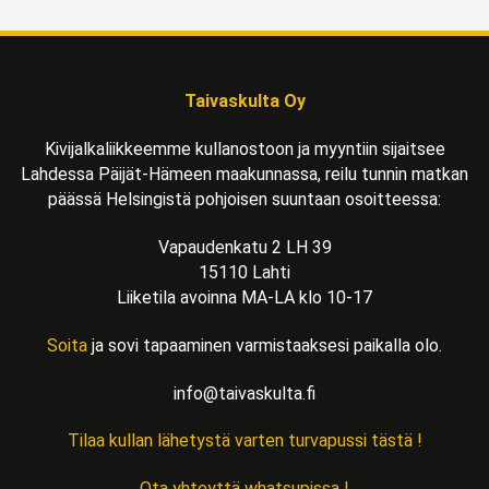
Taivaskulta Oy
Kivijalkaliikkeemme kullanostoon ja myyntiin sijaitsee
Lahdessa Päijät-Hämeen maakunnassa, reilu tunnin matkan
päässä Helsingistä pohjoisen suuntaan osoitteessa:
Vapaudenkatu 2 LH 39
15110 Lahti
Liiketila avoinna MA-LA klo 10-17
Soita
ja sovi tapaaminen varmistaaksesi paikalla olo.
info@taivaskulta.fi
Tilaa kullan lähetystä varten turvapussi tästä !
Ota yhteyttä whatsupissa !