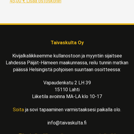
45,00
€
Lisää ostoskoriin
Taivaskulta Oy
Kivijalkaliikkeemme kullanostoon ja myyntiin sijaitsee
Lahdessa Päijät-Hämeen maakunnassa, reilu tunnin matkan
päässä Helsingistä pohjoisen suuntaan osoitteessa:
Vapaudenkatu 2 LH 39
15110 Lahti
Liiketila avoinna MA-LA klo 10-17
Soita
ja sovi tapaaminen varmistaaksesi paikalla olo.
info@taivaskulta.fi