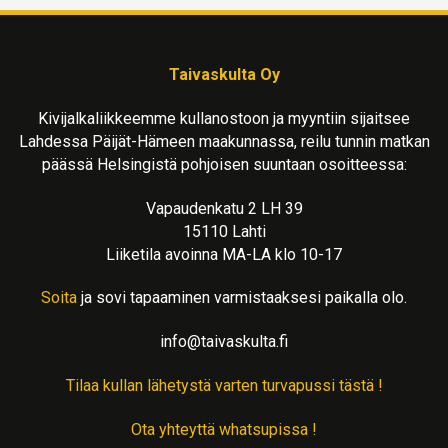
Taivaskulta Oy
Kivijalkaliikkeemme kullanostoon ja myyntiin sijaitsee
Lahdessa Päijät-Hämeen maakunnassa, reilu tunnin matkan
päässä Helsingistä pohjoisen suuntaan osoitteessa:
Vapaudenkatu 2 LH 39
15110 Lahti
Liiketila avoinna MA-LA klo 10-17
Soita
ja sovi tapaaminen varmistaaksesi paikalla olo.
info@taivaskulta.fi
Tilaa kullan lähetystä varten turvapussi tästä !
Ota yhteyttä whatsupissa !