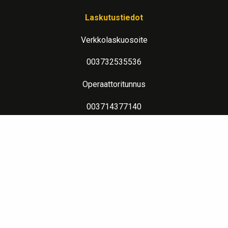
Laskutustiedot
Verkkolaskuosoite
003732535536
Operaattoritunnus
003714377140
Lue lisää verkkolaskutuksesta
Evästeseloste
Lämpimin terveisin teitä palvelee: Jalometalliasiantuntija Sahanen
LinkedIn