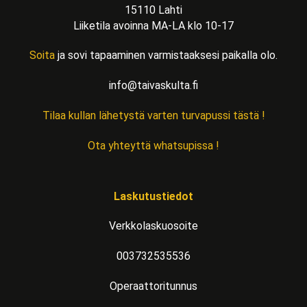
15110 Lahti
Liiketila avoinna MA-LA klo 10-17
Soita
ja sovi tapaaminen varmistaaksesi paikalla olo.
info@taivaskulta.fi
Tilaa kullan lähetystä varten turvapussi tästä !
Ota yhteyttä whatsupissa !
Laskutustiedot
Verkkolaskuosoite
003732535536
Operaattoritunnus