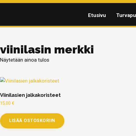
Etusivu
Turvapu
viinilasin merkki
Näytetään ainoa tulos
Viinilasien jalkakoristeet
15,00
€
LISÄÄ OSTOSKORIIN