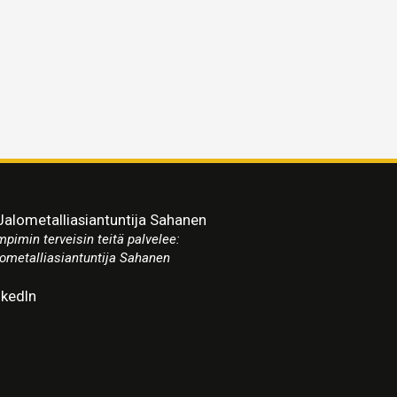
pimin terveisin teitä palvelee:
ometalliasiantuntija Sahanen
nkedIn