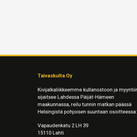
Taivaskulta Oy
Kivijalkaliikkeemme kullanostoon ja myyntii
sijaitsee Lahdessa Päijät-Hämeen
maakunnassa, reilu tunnin matkan päässä
Helsingistä pohjoisen suuntaan osoitteessa:
Vapaudenkatu 2 LH 39
15110 Lahti