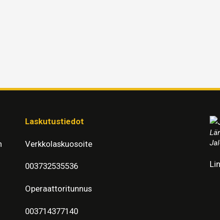
Laskutustiedot
Läm
Jal
n
Verkkolaskuosoite
Li
003732535536
Operaattoritunnus
003714377140