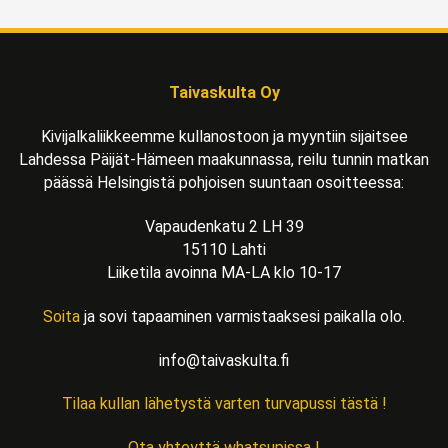
Taivaskulta Oy
Kivijalkaliikkeemme kullanostoon ja myyntiin sijaitsee
Lahdessa Päijät-Hämeen maakunnassa, reilu tunnin matkan
päässä Helsingistä pohjoisen suuntaan osoitteessa:
Vapaudenkatu 2 LH 39
15110 Lahti
Liiketila avoinna MA-LA klo 10-17
Soita
ja sovi tapaaminen varmistaaksesi paikalla olo.
info@taivaskulta.fi
Tilaa kullan lähetystä varten turvapussi tästä !
Ota yhteyttä whatsupissa !