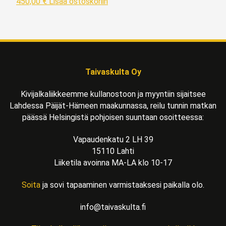
450,00
€
Lisää ostoskoriin
Taivaskulta Oy
Kivijalkaliikkeemme kullanostoon ja myyntiin sijaitsee
Lahdessa Päijät-Hämeen maakunnassa, reilu tunnin matkan
päässä Helsingistä pohjoisen suuntaan osoitteessa:
Vapaudenkatu 2 LH 39
15110 Lahti
Liiketila avoinna MA-LA klo 10-17
Soita
ja sovi tapaaminen varmistaaksesi paikalla olo.
info@taivaskulta.fi